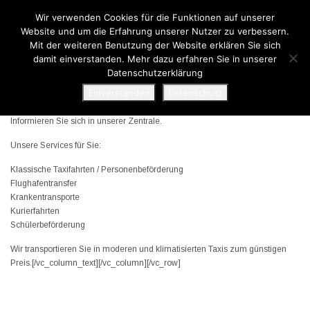
Wir verwenden Cookies für die Funktionen auf unserer
07971 23222
Website und um die Erfahrung unserer Nutzer zu verbessern.
Mit der weiteren Benutzung der Website erklären Sie sich
damit einverstanden. Mehr dazu erfahren Sie in unserer
[vc_row][vc_column][vc_column_text]Unser Traditions-Untenehmen bietet
Datenschutzerklärung
Ihnen neben der klassichen Kurzzeit-Personen-Beförderung noch weitere
Einverstanden
Datenschutz
Dienste für Ihren schnellen und sicheren Personentransport an.
Informieren Sie sich in unserer Zentrale.
Unsere Services für Sie:
Klassische Taxifahrten / Personenbeförderung
Flughafentransfer
Krankentransporte
Kurierfahrten
Schülerbeförderung
Wir transportieren Sie in moderen und klimatisierten Taxis zum günstigen
Preis.[/vc_column_text][/vc_column][/vc_row]